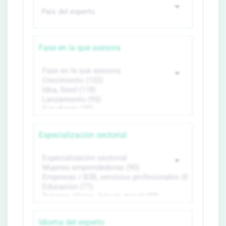
Fase en la que asesora
Especialización sectorial
Idioma del experto