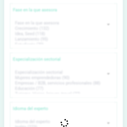
Fase en la que asesora
Especialización sectorial
Idioma del experto