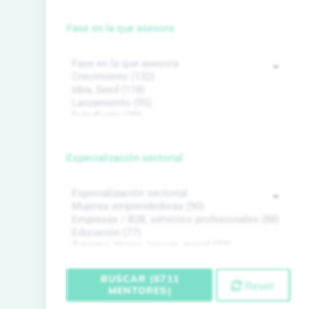
Fase en la que asesora
Especialización sectorial
BUSCAR (6711
Reset
MENTORES)