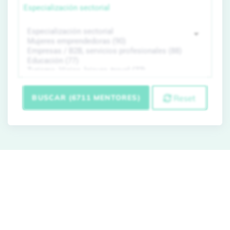
Especialización sectorial
BUSCAR (6711 MENTORES)
Reset