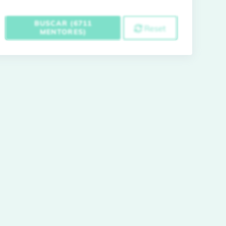
BUSCAR (6711
Reset
MENTORES)