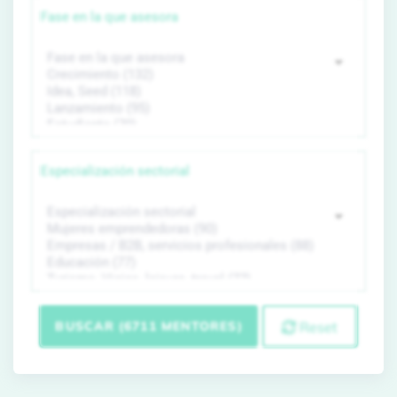
Fase en la que asesora
Especialización sectorial
BUSCAR (6711 MENTORES)
Reset