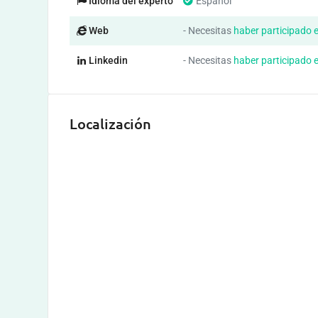
Idioma del experto
Español
Web
- Necesitas
haber participado 
Linkedin
- Necesitas
haber participado 
Localización