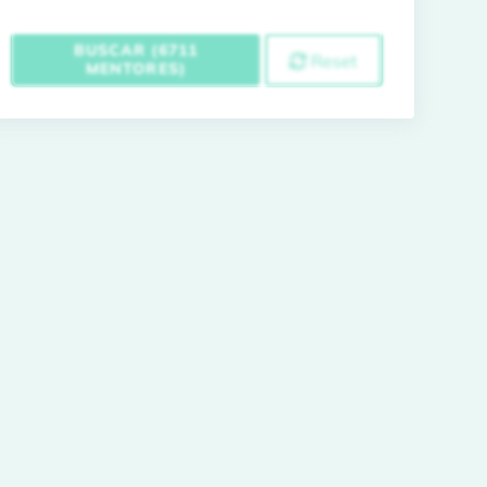
BUSCAR (6711
Reset
MENTORES)