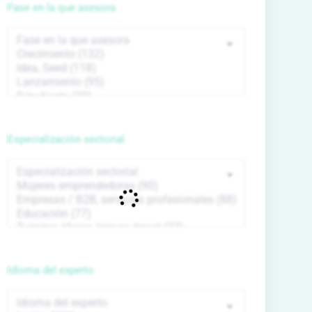
Fase en la que asesora
Especialización sectorial
Idioma del experto