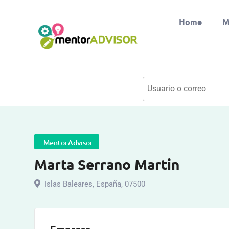
Home
M
MentorAdvisor
Marta Serrano Martin
Islas Baleares
,
España
,
07500