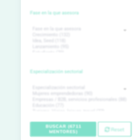
Fase en la que asesora
Especialización sectorial
BUSCAR (6711
Reset
MENTORES)