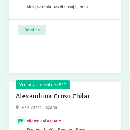
Alta | Notable | Media | Baja | Nula
Detalles
Ventas a particulares B2C
Alexandrina Grosu Chilar
Pais Vasco
,
España
Idioma del experto
Español | Inglés | Rumano | Ruso