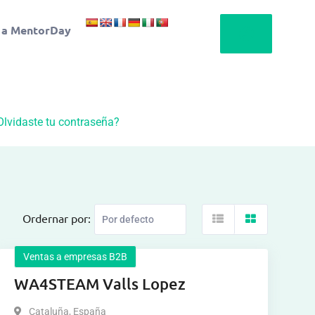
 a MentorDay
Olvidaste tu contraseña?
Ordernar por:
Ventas a empresas B2B
WA4STEAM Valls Lopez
Cataluña
,
España