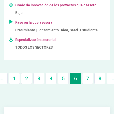
Grado de innovación de los proyectos que asesora
Baja
Fase en la que asesora
Crecimiento | Lanzamiento | Idea, Seed | Estudiante
Especialización sectorial
TODOS LOS SECTORES
←
1
2
3
4
5
6
7
8