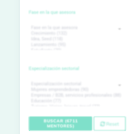
Fase en la que asesora
Especialización sectorial
BUSCAR (6711
Reset
MENTORES)