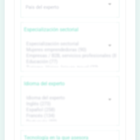
Especialización sectorial
Idioma del experto
Tecnología en la que asesora