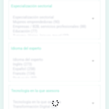
Especialización sectorial
Idioma del experto
Tecnología en la que asesora