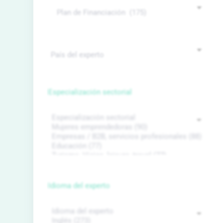
Especialización sectorial
Idioma del experto