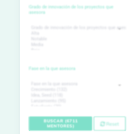
Grado de innovación de los proyectos que
asesora
Fase en la que asesora
BUSCAR (6711
Reset
MENTORES)