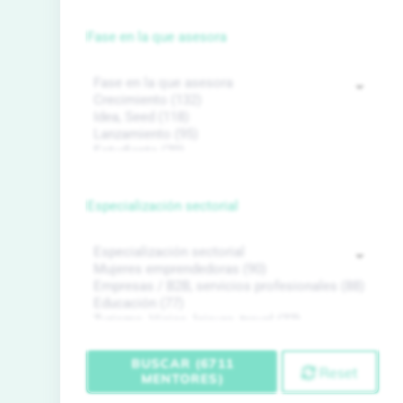
Fase en la que asesora
Especialización sectorial
BUSCAR (6711
Reset
MENTORES)