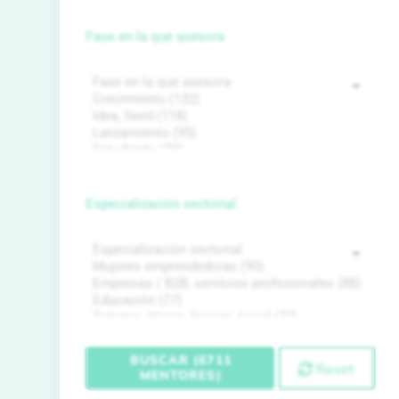
Fase en la que asesora
Especialización sectorial
BUSCAR (6711
Reset
MENTORES)