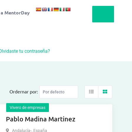
 a MentorDay
Olvidaste tu contraseña?
Ordernar por:
Vivero de empresas
Pablo Madina Martinez
Andalucía-
,
España