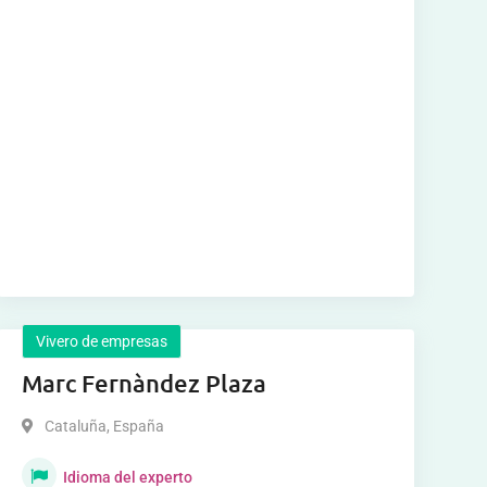
Vivero de empresas
Marc Fernàndez Plaza
Cataluña
,
España
Idioma del experto