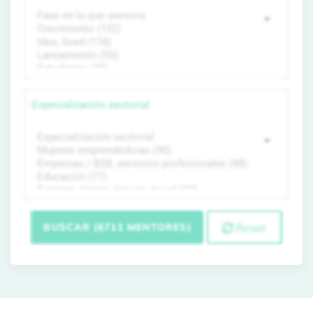
Especialización sectorial
BUSCAR (6711 MENTORES)
Reset