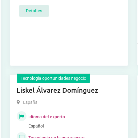
Detalles
Tecnología oportunidades negocio
Liskel Álvarez Domínguez
España
Idioma del experto
Español
Tecnología en la que asesora