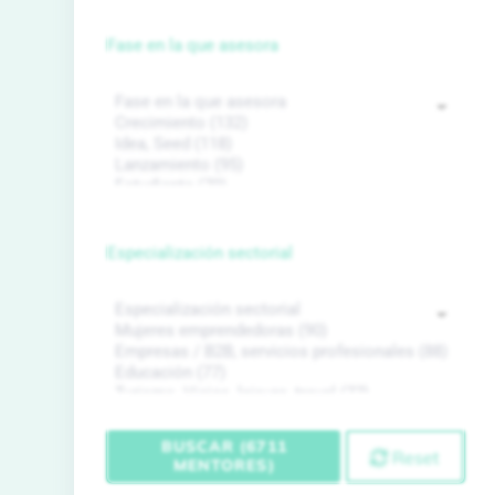
Fase en la que asesora
Especialización sectorial
BUSCAR (6711
Reset
MENTORES)