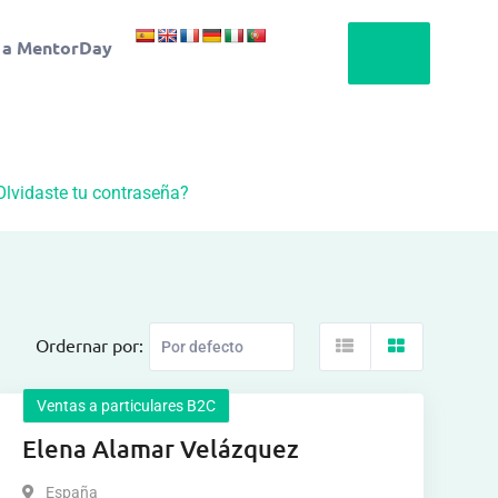
 a MentorDay
Olvidaste tu contraseña?
Ordernar por:
Ventas a particulares B2C
Elena Alamar Velázquez
España