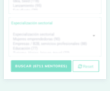
Especialización sectorial
BUSCAR (6711 MENTORES)
Reset