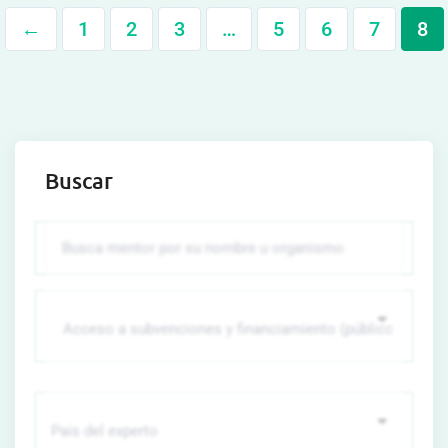
←
1
2
3
…
5
6
7
8
Buscar