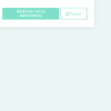
BUSCAR (6711
Reset
MENTORES)