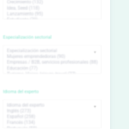
Especialización sectorial
Idioma del experto