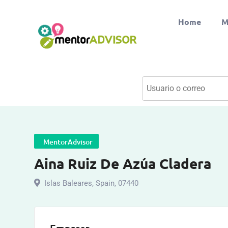
Home
M
MentorAdvisor
Aina Ruiz De Azúa Cladera
Islas Baleares
,
Spain
,
07440