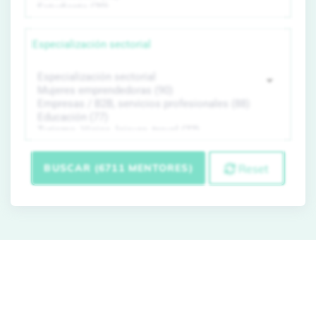
Especialización sectorial
BUSCAR (6711 MENTORES)
Reset