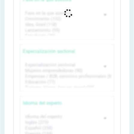
Especialización sectorial
Idioma del experto