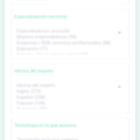
Especialización sectorial
Idioma del experto
Tecnología en la que asesora