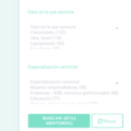
Fase en la que asesora
Especialización sectorial
BUSCAR (6711
Reset
MENTORES)