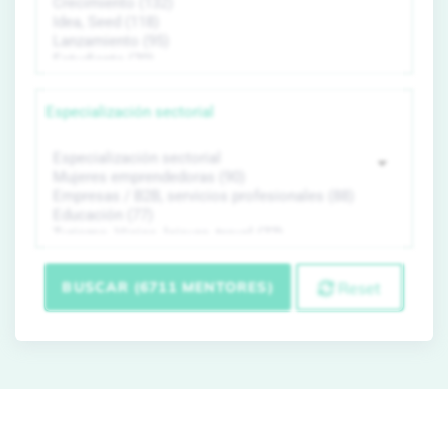
Especialización sectorial
BUSCAR (6711 MENTORES)
Reset