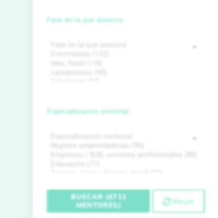
Fase en la que asesora
Especialización sectorial
BUSCAR (6711
Reset
MENTORES)