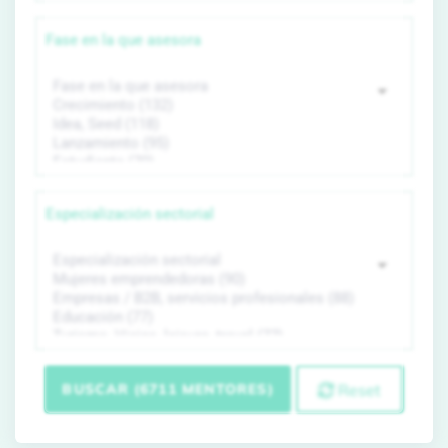
Fase en la que asesora
Especialización sectorial
BUSCAR (6711 MENTORES)
Reset