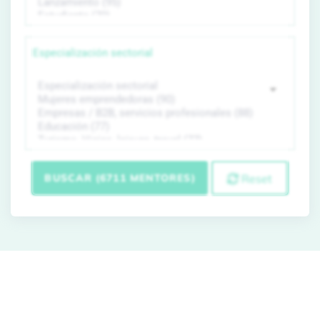
Especialización sectorial
BUSCAR (6711 MENTORES)
Reset