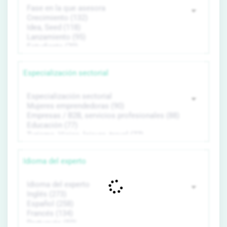
Especialización sectorial
Idioma del experto