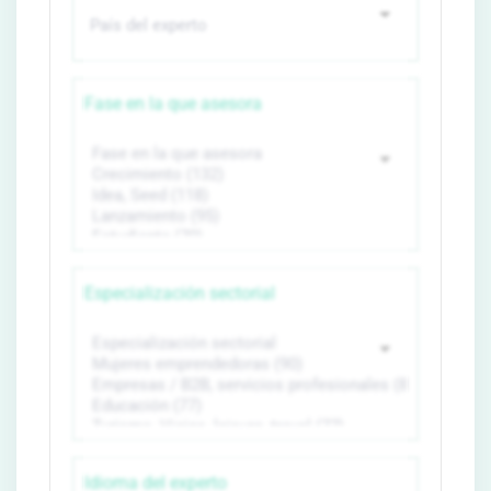
Fase en la que asesora
Especialización sectorial
Idioma del experto