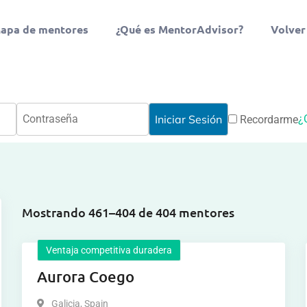
apa de mentores
¿Qué es MentorAdvisor?
Volver
¿
Recordarme
Mostrando 461–404 de 404 mentores
Ventaja competitiva duradera
Aurora Coego
Galicia
,
Spain