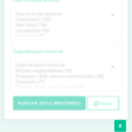
Fase en la que asesora
Especialización sectorial
BUSCAR (6711 MENTORES)
Reset