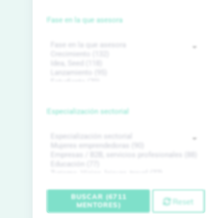
Fase en la que asesora
Especialización sectorial
BUSCAR (6711
Reset
MENTORES)