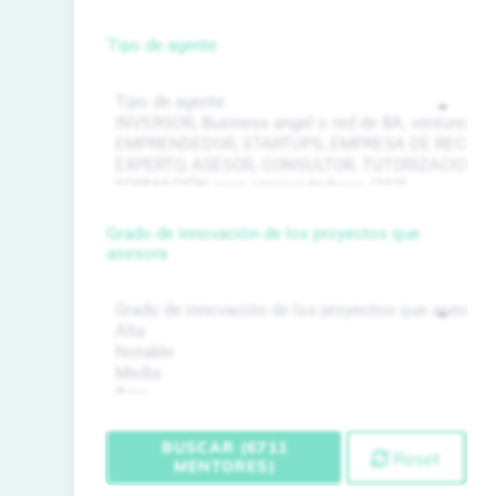
Tipo de agente
Grado de innovación de los proyectos que
asesora
BUSCAR (6711
Reset
MENTORES)