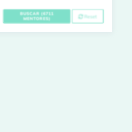
BUSCAR (6711
Reset
MENTORES)