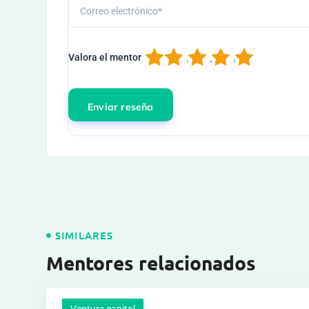
1
2
3
4
5
Valora el mentor
SIMILARES
Mentores relacionados
Venture capital