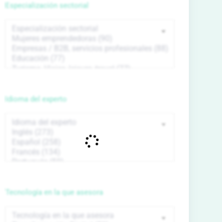
Especialización sectorial
Idioma del experto
Tecnología en la que asesora