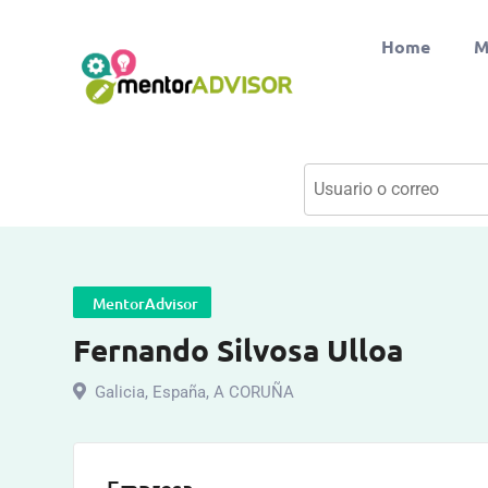
Home
M
MentorAdvisor
Fernando Silvosa Ulloa
Galicia
,
España
,
A CORUÑA