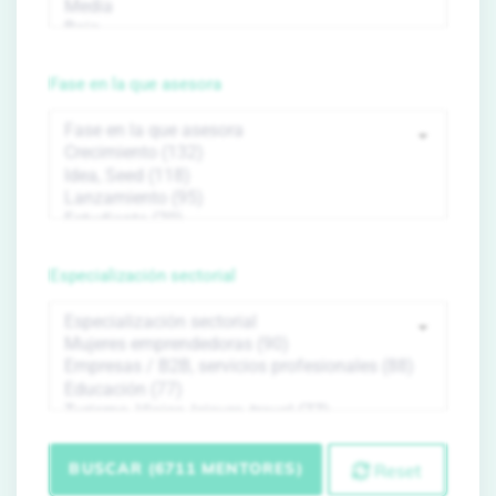
Fase en la que asesora
Especialización sectorial
BUSCAR (6711 MENTORES)
Reset