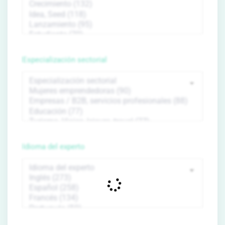
Especialización sectorial
Idioma del experto