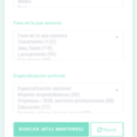
Fase en la que asesora
Especialización sectorial
BUSCAR (6711 MENTORES)
Reset