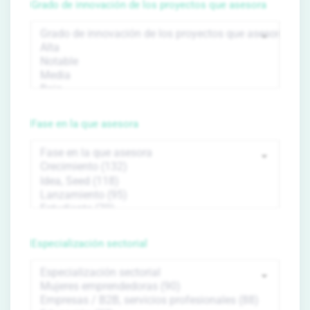
Grado de innovación de los proyectos que asesora
Fase en la que asesora
Especialización sectorial