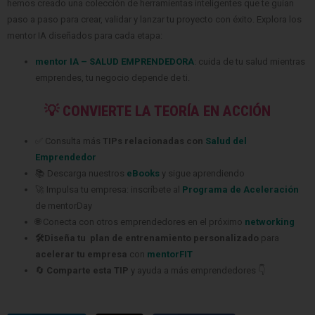
hemos creado una colección de herramientas inteligentes que te guían
paso a paso para crear, validar y lanzar tu proyecto con éxito. Explora los
mentor IA diseñados para cada etapa:
mentor IA – SALUD EMPRENDEDORA
: cuida de tu salud mientras
emprendes, tu negocio depende de ti.
💡 CONVIERTE LA TEORÍA EN ACCIÓN
✅ Consulta más
TIPs relacionadas con
Salud del
Emprendedor
📚 Descarga nuestros
eBooks
y sigue aprendiendo
🚀 Impulsa tu empresa: inscríbete al
Programa de Aceleración
de mentorDay
🌐 Conecta con otros emprendedores en el próximo
networking
🛠️Diseña tu plan de entrenamiento personalizado
para
acelerar tu empresa
con
mentorFIT
🔄
Comparte esta TIP
y ayuda a más emprendedores 👇