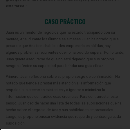
esta tarea!!
CASO PRÁCTICO
Juan es un mentor de negocios que ha estado trabajando con su
mentee, Ana, durante los últimos seis meses. Juan ha notado que a
pesar de que Ana tiene habilidades empresariales sólidas, hay
algunos problemas recurrentes que no ha podido superar. Por lo tanto,
Juan quiere asegurarse de que no esté dejando que sus propios
sesgos afecten su capacidad para brindar una guía eficaz.
Primero, Juan reflexiona sobre su propio sesgo de confirmación. Ha
notado que tiende a prestar más atención a la información que
respalda sus creencias existentes y a ignorar o minimizar la
información que contradice esas creencias. Para contrarrestar este
sesgo, Juan decide hacer una lista de todas las suposiciones que ha
hecho sobre el negocio de Ana y sus habilidades empresariales.
Luego, se propone buscar evidencia que respalde y contradiga cada
suposición.