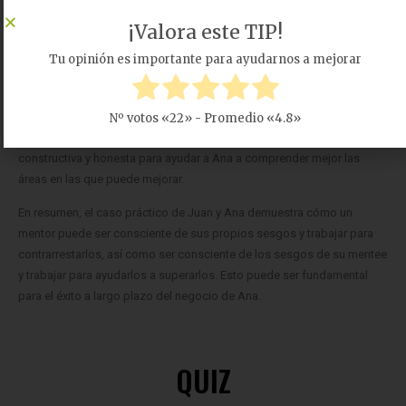
En cuanto a los sesgos de Ana, Juan ha notado que a veces ella
¡Valora este TIP!
parece tener demasiada confianza en sus propias habilidades y en la
capacidad de su negocio para tener éxito. Juan reconoce que esto
Tu opinión es importante para ayudarnos a mejorar
podría ser el resultado de un sesgo de egocentrismo o de ilusión de
control. Para abordar este problema, Juan decide hacer preguntas
más críticas sobre los supuestos de Ana y sus planes para el negocio.
Nº votos «
22
» - Promedio «
4.8
»
También se compromete a proporcionar retroalimentación
constructiva y honesta para ayudar a Ana a comprender mejor las
áreas en las que puede mejorar.
En resumen, el caso práctico de Juan y Ana demuestra cómo un
mentor puede ser consciente de sus propios sesgos y trabajar para
contrarrestarlos, así como ser consciente de los sesgos de su mentee
y trabajar para ayudarlos a superarlos. Esto puede ser fundamental
para el éxito a largo plazo del negocio de Ana.
QUIZ