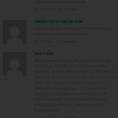
y no querer dar respuesta a todo.
20/04/2022
RESPONDER
FERNANDO SILVOSA-QUANTUM TALENT
Una gran tip muy completa que te ilumina mejor a
estudiarte a ti mism@ por dentro
20/06/2022
RESPONDER
JACINTO OLIVA
Muy interesante este tip. Me quedaría con un par
de ideas: por un lado que no existen verdades
absolutas, ..todo es relativo y depende de la óptica
con la que se mire; y por otro lado que no podemos
irnos a los extremos, sino que es necesario
contrastar ideas, opiniones , etc. buscando el
equilibrio y teniéndolas en cuanta a la hora de
tomar decisiones . Y esto es aplicable tanto a la
persona que mentoriza , como a la persona
emprendedora.
13/09/2022
RESPONDER