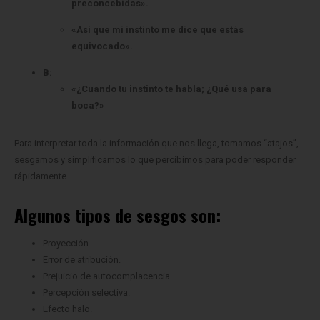
preconcebidas».
«Así que mi instinto me dice que estás
equivocado».
B:
«¿Cuando tu instinto te habla; ¿Qué usa para
boca?»
Para interpretar toda la información que nos llega, tomamos “atajos”,
sesgamos y simplificamos lo que percibimos para poder responder
rápidamente.
Algunos tipos de sesgos son:
Proyección.
Error de atribución.
Prejuicio de autocomplacencia.
Percepción selectiva.
Efecto halo.