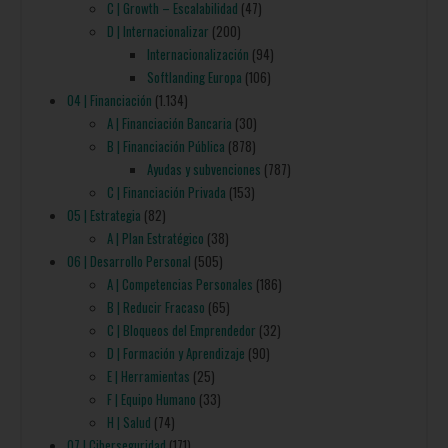
C | Growth – Escalabilidad
(47)
D | Internacionalizar
(200)
Internacionalización
(94)
Softlanding Europa
(106)
04 | Financiación
(1.134)
A | Financiación Bancaria
(30)
B | Financiación Pública
(878)
Ayudas y subvenciones
(787)
C | Financiación Privada
(153)
05 | Estrategia
(82)
A | Plan Estratégico
(38)
06 | Desarrollo Personal
(505)
A | Competencias Personales
(186)
B | Reducir Fracaso
(65)
C | Bloqueos del Emprendedor
(32)
D | Formación y Aprendizaje
(90)
E | Herramientas
(25)
F | Equipo Humano
(33)
H | Salud
(74)
07 | Ciberseguridad
(171)