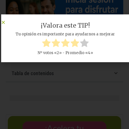
¡Valora este TIP!
Tu opinión es importante para ayudarnos a mejorar
Nº votos «
2
» - Promedio «
4
»
Tabla de contenidos