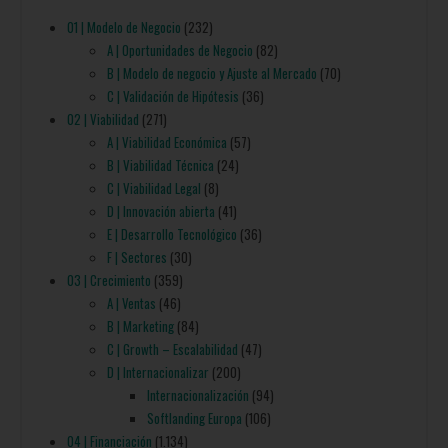
01 | Modelo de Negocio
(232)
A | Oportunidades de Negocio
(82)
B | Modelo de negocio y Ajuste al Mercado
(70)
C | Validación de Hipótesis
(36)
02 | Viabilidad
(271)
A | Viabilidad Económica
(57)
B | Viabilidad Técnica
(24)
C | Viabilidad Legal
(8)
D | Innovación abierta
(41)
E | Desarrollo Tecnológico
(36)
F | Sectores
(30)
03 | Crecimiento
(359)
A | Ventas
(46)
B | Marketing
(84)
C | Growth – Escalabilidad
(47)
D | Internacionalizar
(200)
Internacionalización
(94)
Softlanding Europa
(106)
04 | Financiación
(1.134)