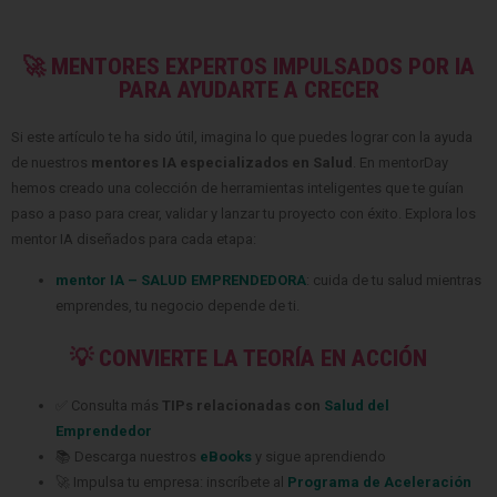
🚀 MENTORES EXPERTOS IMPULSADOS POR IA
PARA AYUDARTE A CRECER
Si este artículo te ha sido útil, imagina lo que puedes lograr con la ayuda
de nuestros
mentores IA especializados en Salud
. En mentorDay
hemos creado una colección de herramientas inteligentes que te guían
paso a paso para crear, validar y lanzar tu proyecto con éxito. Explora los
mentor IA diseñados para cada etapa:
mentor IA – SALUD EMPRENDEDORA
: cuida de tu salud mientras
emprendes, tu negocio depende de ti.
💡 CONVIERTE LA TEORÍA EN ACCIÓN
✅ Consulta más
TIPs relacionadas con
Salud del
Emprendedor
📚 Descarga nuestros
eBooks
y sigue aprendiendo
🚀 Impulsa tu empresa: inscríbete al
Programa de Aceleración