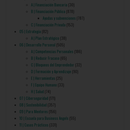
A | Financiación Bancaria
(30)
B | Financiación Pública
(878)
Ayudas y subvenciones
(787)
C | Financiación Privada
(153)
05 | Estrategia
(82)
A | Plan Estratégico
(38)
06 | Desarrollo Personal
(505)
A | Competencias Personales
(186)
B | Reducir Fracaso
(65)
C | Bloqueos del Emprendedor
(32)
D | Formación y Aprendizaje
(90)
E | Herramientas
(25)
F | Equipo Humano
(33)
H | Salud
(74)
07 | Ciberseguridad
(171)
08 | Sostenibilidad
(357)
09 | Para Mentores
(156)
10 | Escuela para Business Angels
(55)
11 | Casos Prácticos
(331)