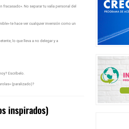
un fracasado». No separar tu valía personal del
mible» te hace ver cualquier inversión como un
nte, lo que lleva a no delegar y a
hoy? Escríbelo.
rolas» (paralizado)?
s inspirados)