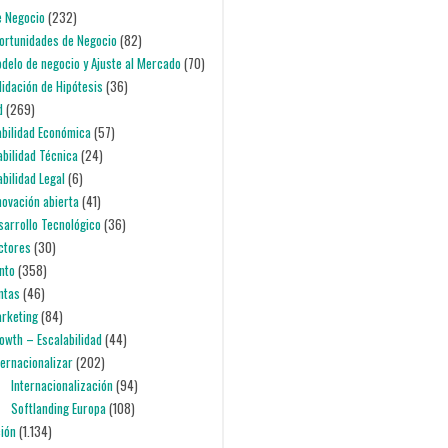
e Negocio
(232)
portunidades de Negocio
(82)
odelo de negocio y Ajuste al Mercado
(70)
alidación de Hipótesis
(36)
d
(269)
iabilidad Económica
(57)
iabilidad Técnica
(24)
abilidad Legal
(6)
nnovación abierta
(41)
esarrollo Tecnológico
(36)
ectores
(30)
nto
(358)
entas
(46)
arketing
(84)
rowth – Escalabilidad
(44)
nternacionalizar
(202)
Internacionalización
(94)
Softlanding Europa
(108)
ción
(1.134)