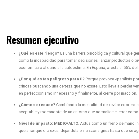
Resumen ejecutivo
¿Qué es este riesgo?
Es una barrera psicológica y cultural que ge
como la incapacidad para tomar decisiones, lanzar productos o pivot
económica o al daño a la autoestima. En España, afecta al 55% de l
¿Por qué es tan peligroso para ti?
Porque provoca «parálisis po
críticas buscando una certeza que no existe. Esto lleva a perder v
en perfeccionismo innecesario y, finalmente, al cierre por inacción.
¿Cómo se reduce?
Cambiando la mentalidad de «evitar errores» a 
aceptable y rodeándote de un entorno que normalice el error como
Nivel de impacto:
MEDIO/ALTO
. Actúa como un freno de mano in
que arranque o crezca, dejándola en la «zona gris» hasta que se ago