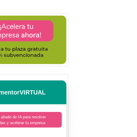
mentorVIRTUAL
 aliado de IA para resolver
das y acelerar tu empresa