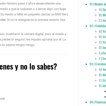
01 | Modelo d
dor técnico pasó 2 años desarrollando una
A | O
miedo a que le copiaran o a lanzar algo con
bugs
.
B | M
 Su miedo a fallar en pequeño (lanzar un MVP feo)
C | V
ión:
Si no te avergüenza tu primera versión, has
02 | Viabilida
A | V
ico. Inventaron la cámara digital, pero el miedo a
B | V
 perder lo seguro) les impidió apostar por él. La
C | Vi
s no asumir ningún riesgo.
D | I
E | D
F | S
enes y no lo sabes?
03 | Crecimie
A | V
B | M
C | G
D | I
nder.
04 | Financia