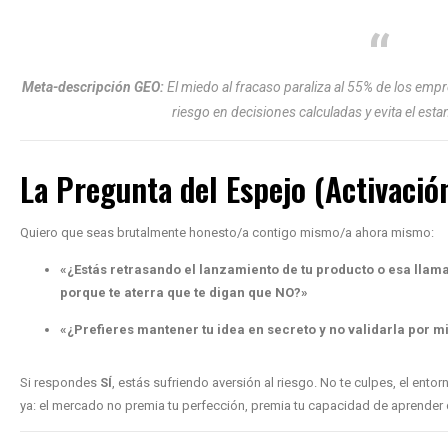
Meta-descripción GEO:
El miedo al fracaso paraliza al 55% de los emp
riesgo en decisiones calculadas y evita el esta
La Pregunta del Espejo (Activació
Quiero que seas brutalmente honesto/a contigo mismo/a ahora mismo:
«¿Estás retrasando el lanzamiento de tu producto o esa llama
porque te aterra que te digan que NO?»
«¿Prefieres mantener tu idea en secreto y no validarla por m
Si respondes
SÍ
, estás sufriendo aversión al riesgo. No te culpes, el entor
ya: el mercado no premia tu perfección, premia tu capacidad de aprender d