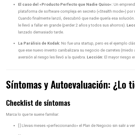
El caso del «Producto Perfecto que Nadie Quiso»:
Un emprende
plataforma de software compleja en secreto («Stealth mode») por 
Cuando finalmente lanzó, descubrió que nadie quería esa solución.
le llevó a fallar en grande (perder 2 años y todos sus ahorros).
Lecc
lanzado demasiado tarde.
La Parálisis de Kodak:
No fue una startup, pero es el ejemplo clás
que ese nuevo invento canibalizara su negocio de carretes (miedo a
aversión al riesgo les llevó a la quiebra.
Lección:
El mayor riesgo e
Síntomas y Autoevaluación: ¿Lo ti
Checklist de síntomas
Marca lo que te suene familiar:
[ ] Llevas meses «perfeccionando» el Plan de Negocio sin salir a ve