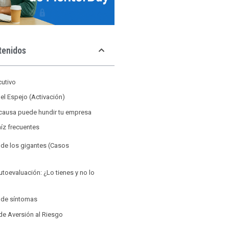
tenidos
utivo
el Espejo (Activación)
 causa puede hundir tu empresa
íz frecuentes
de los gigantes (Casos
toevaluación: ¿Lo tienes y no lo
 de síntomas
 de Aversión al Riesgo