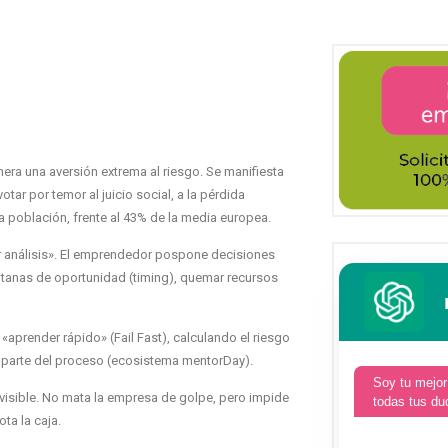
nera una aversión extrema al riesgo. Se manifiesta
ar por temor al juicio social, a la pérdida
a población, frente al 43% de la media europea.
r análisis». El emprendedor pospone decisiones
entanas de oportunidad (timing), quemar recursos
«aprender rápido» (Fail Fast), calculando el riesgo
 parte del proceso (ecosistema mentorDay).
Soy tu mejor
visible. No mata la empresa de golpe, pero impide
todas tus du
ta la caja.