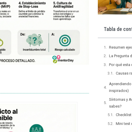
Tabla de con
Resumen ejec
La Pregunta d
Por qué esta
Causas ra
Aprendiendo 
inspirados)
Síntomas y Au
sabes?
Checklist
Mini test