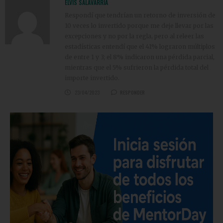
ELVIS SALAVARRIA
Respondí que tendrían un retorno de inversión de
10 veces lo invertido porque me deje llevar por las
excepciones y no por la regla, pero al releer las
estadísticas entendí que el 41% lograron múltiplos
de entre 1 y 3; el 8% indicaron una pérdida parcial,
mientras que el 5% sufrieron la pérdida total del
importe invertido.
23/04/2023
RESPONDER