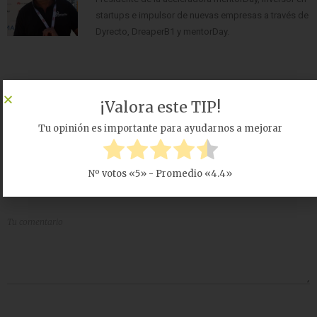
startups e impulsor de nuevas empresas a través de
Dyrecto, DreaperB1 y mentorDay.
¡Valora este TIP!
COMENTARIO
Tu opinión es importante para ayudarnos a mejorar
Todos los Comentarios
COMENTARIOS
Nº votos «
5
» - Promedio «
4.4
»