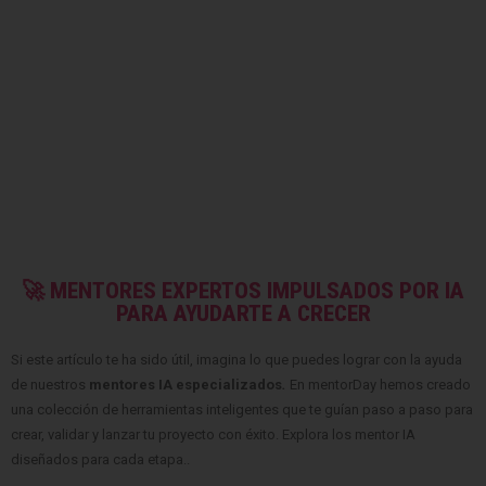
🚀 MENTORES EXPERTOS IMPULSADOS POR IA
PARA AYUDARTE A CRECER
Si este artículo te ha sido útil, imagina lo que puedes lograr con la ayuda
de nuestros
mentores IA especializados
.
En mentorDay hemos creado
una colección de herramientas inteligentes que te guían paso a paso para
crear, validar y lanzar tu proyecto con éxito. Explora los mentor IA
diseñados para cada etapa..