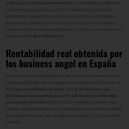
5 años, pero sólo las que tienen éxito.
Se suele decir que de cada
10 inversiones que se hacen, sólo 1 ó 2 tendrán la capacidad de
generar retornos suficientes (no sólo para cubrir las pérdidas sino
para generar plusvalías). Eso implica que las otras 8 ó 9 no serán
capaces de ofrecer retornos suficientes, por lo que resulta clave crear
una cartera bien
diversificada (+).
Rentabilidad real obtenida por
los business angel en España
El conjunto de business angels que han reportado desinversiones en
España suma el 66% de los encuestados durante el 2022.
De ellos,
el
41% lograron múltiplos de entre 1 y 3; el 8% indicaron una
pérdida parcial, mientras que el 5% sufrieron la pérdida total
del importe invertido
(ver figura 12).
El rendimiento positivo más
habitual que experimentaron los business angels españoles en alguna
de sus desinversiones supuso multiplicar por entre 1 y 2,99 el capital
invertido.