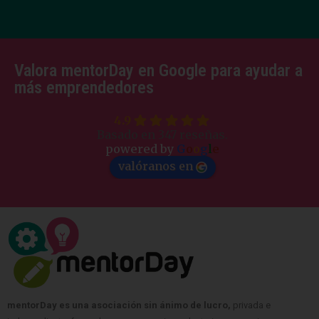
Valora mentorDay en Google para ayudar a
más emprendedores
4.9
Basado en 347 reseñas.
powered by
G
o
o
g
l
e
valóranos en
mentorDay es una asociación sin ánimo de lucro,
privada e