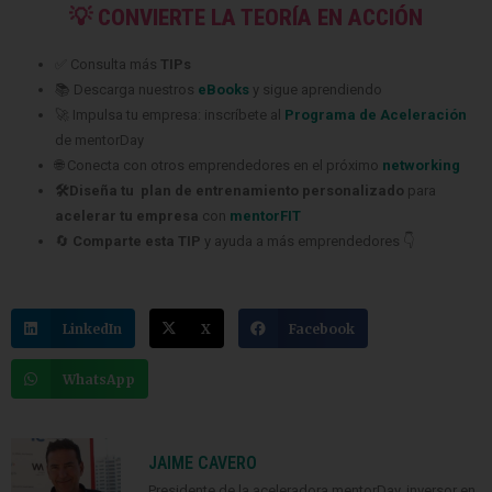
💡 CONVIERTE LA TEORÍA EN ACCIÓN
✅ Consulta más
TIPs
📚 Descarga nuestros
eBooks
y sigue aprendiendo
🚀 Impulsa tu empresa: inscríbete al
Programa de Aceleración
de mentorDay
🌐 Conecta con otros emprendedores en el próximo
networking
🛠️Diseña tu plan de entrenamiento personalizado
para
acelerar tu empresa
con
mentorFIT
🔄
Comparte esta TIP
y ayuda a más emprendedores 👇
LinkedIn
X
Facebook
WhatsApp
JAIME CAVERO
Presidente de la aceleradora mentorDay, inversor en