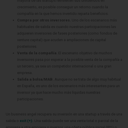
mayoría de las startups reinvierten sus dividendos en
crecimiento, es posible conseguir un retorno cuando la
compañía en la que hemos invertido reparta beneficios.
Compra por otros inversores.
Uno de los escenarios más
habituales de salida es cuando nuestras participaciones las
adquieren inversores de fases posteriores (como fondos de
venture capital) que acuden a ampliaciones de capital
posteriores.
Venta de la compañía
. El escenario objetivo de muchos
inversores pasa por esperar a la posible venta de la compañía a
un tercero, ya sea un competidor internacional o una gran
empresa.
Salida a bolsa/MAB.
Aunque no se trata de algo muy habitual
en España, es uno de los escenarios más interesantes para un
inversor ya que hace mucho más líquidas nuestras
participaciones.
Un business angel recupera su inversión en una startup a través de una
salida o
exit (+).
Una salida puede ser una venta total o parcial de la
empresa a otra empresa o inversor, una oferta pública inicial (IPO) o