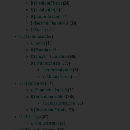
B | Viabilidad Técnica
(24)
C | Viabilidad Legal
(8)
D | Innovación abierta
(41)
E | Desarrollo Tecnológico
(36)
F | Sectores
(30)
03 | Crecimiento
(357)
A | Ventas
(46)
B | Marketing
(84)
C | Growth – Escalabilidad
(45)
D | Internacionalizar
(200)
Internacionalización
(94)
Softlanding Europa
(106)
04 | Financiación
(1.134)
A | Financiación Bancaria
(30)
B | Financiación Pública
(878)
Ayudas y subvenciones
(787)
C | Financiación Privada
(153)
05 | Estrategia
(82)
A | Plan Estratégico
(38)
06 | Desarrollo Personal
(505)