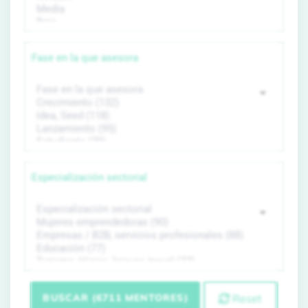
Fase en la que asesora
Especialización sectorial
BUSCAR (6711 MENTORES)
Reset