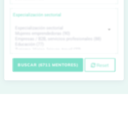
Especialización sectorial
BUSCAR (6711 MENTORES)
Reset