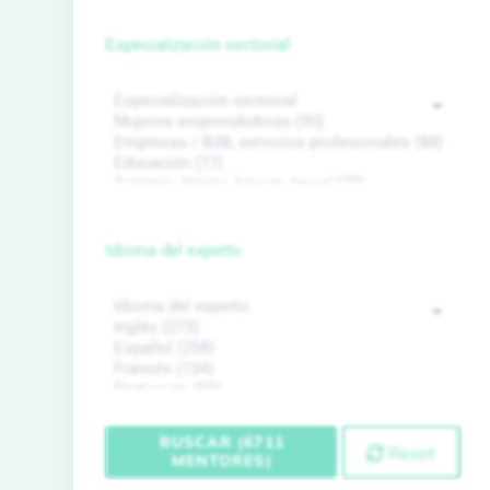
Especialización sectorial
Idioma del experto
BUSCAR (6711
Reset
MENTORES)