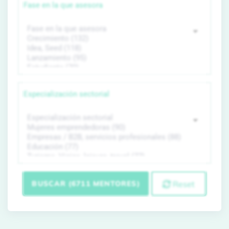
Fase en la que asesora
Especialización sectorial
BUSCAR (6711 MENTORES)
Reset