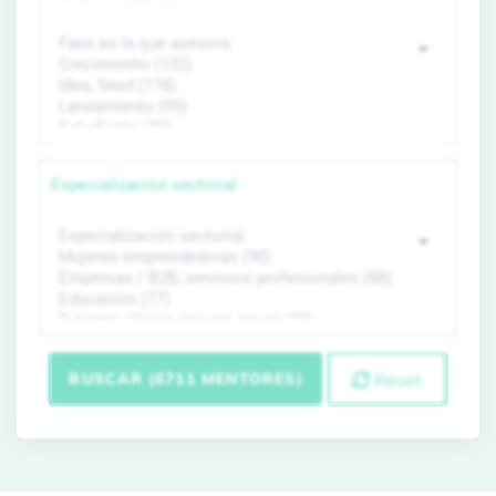
Especialización sectorial
BUSCAR (6711 MENTORES)
Reset