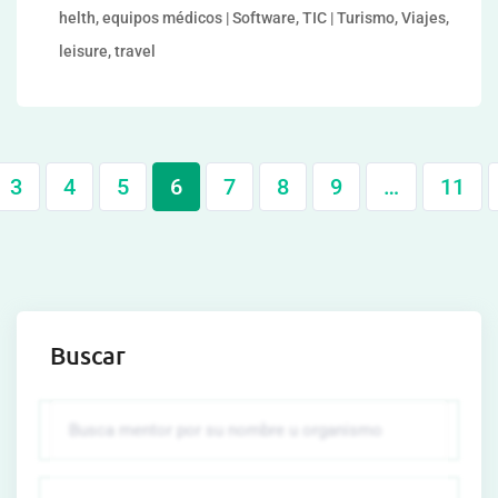
helth, equipos médicos | Software, TIC | Turismo, Viajes,
leisure, travel
3
4
5
6
7
8
9
…
11
Buscar