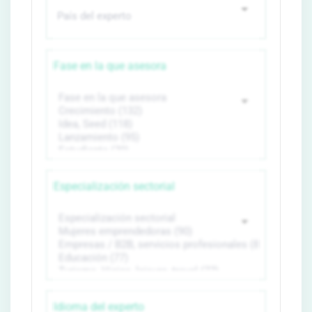
Fase en la que asesora
Especialización sectorial
Idioma del experto