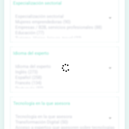
Especialización sectorial
Idioma del experto
Tecnología en la que asesora