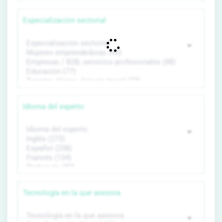
Especialización sectorial
Idioma del experto
Tecnología en la que asesora