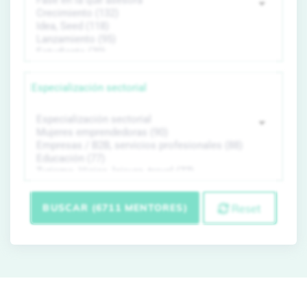
Especialización sectorial
BUSCAR (6711 MENTORES)
Reset