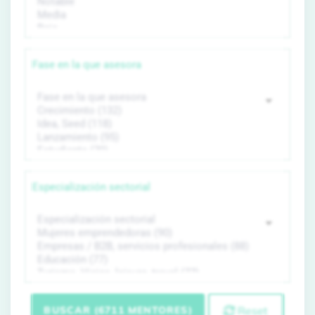
Fase en la que asesora
Especialización sectorial
BUSCAR (6711 MENTORES)
Reset