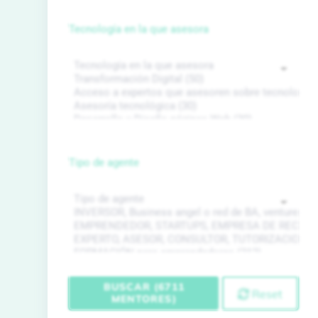
Tecnología en la que asesora
Tipo de agente
BUSCAR (6711
Reset
MENTORES)