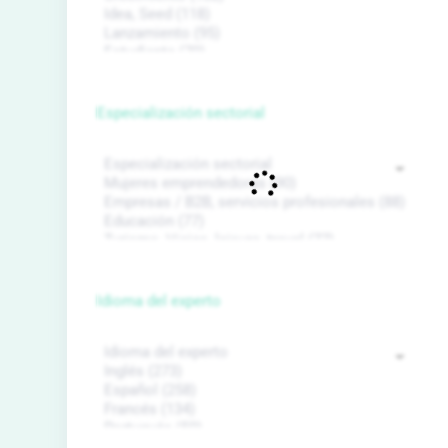
Especialización sectorial
Idioma del experto