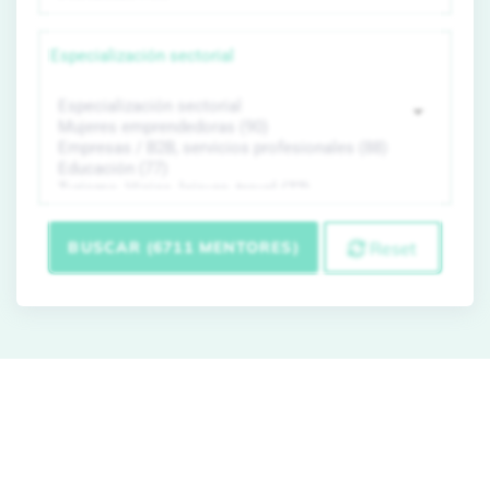
Especialización sectorial
BUSCAR (6711 MENTORES)
Reset